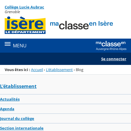
Panneau de gestion des cookies
Collège Lucie Aubrac
Menu de la rubrique
Contenu
Grenoble
MENU
Se connecter
Vous êtes ici :
Accueil
›
L'établissement
›
Blog
L'établissement
Actualités
Agenda
Journal du collège
Section internationale