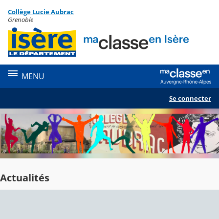
Panneau de gestion des cookies
Collège Lucie Aubrac
Contenu
Grenoble
MENU
Se connecter
Actualités