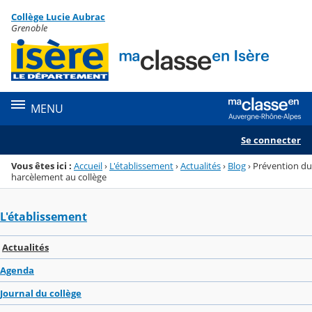
Panneau de gestion des cookies
Collège Lucie Aubrac
Menu de la rubrique
Contenu
Grenoble
MENU
Se connecter
Vous êtes ici :
Accueil
›
L'établissement
›
Actualités
›
Blog
›
Prévention du
harcèlement au collège
L'établissement
Actualités
Agenda
Journal du collège