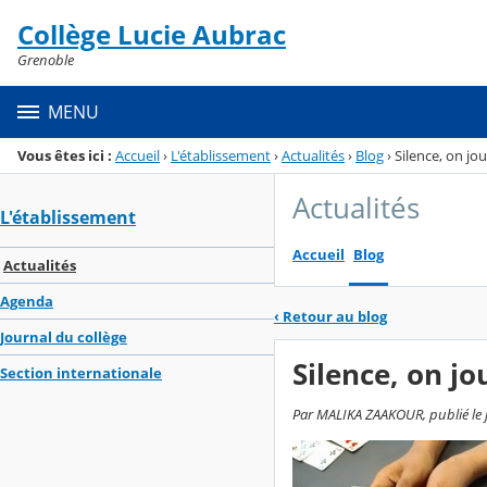
Panneau de gestion des cookies
Collège Lucie Aubrac
Menu de la rubrique
Contenu
Grenoble
MENU
Vous êtes ici :
Accueil
›
L'établissement
›
Actualités
›
Blog
›
Silence, on jou
Actualités
L'établissement
Accueil
Blog
Actualités
Agenda
‹
Retour au blog
Journal du collège
Silence, on jo
Section internationale
Par MALIKA ZAAKOUR, publié le je