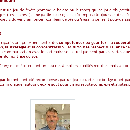
timidant
’est un jeu de
levées
(comme la belote ou le tarot) qui se joue obligatoi
pes ( les "paires" ) ; une partie de bridge se décompose toujours en deux ét
s joueurs doivent "annoncer" combien de
plis
ou
levées
ils pensent pouvoir gag
ie
rticipants ont pu expérimenter des
compétences exigeantes
:
la coopéra
on
,
la stratégie
et
la concentration
… et surtout
le respect du silence
: 
. La communication avec le partenaire se fait uniquement par les cartes que 
ande maîtrise de soi
.
et l’énergie des écoliers ont un peu mis à mal ces qualités requises mais la b
s participants ont été récompensés par un jeu de cartes de bridge offert par
communiquer autour d’eux le goût pour un jeu réputé complexe et stratégi