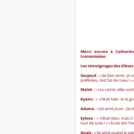
Merci encore à Catherine
transmission
.
Les témoignages des élèves
Soujoud
: « J’ai bien aimé ; j
préférées, c’est l’as de coeur ».
Malek
: « Les cartes, elles sont
Kyann
: « C’était bien et le go
Adama
: « J’ai aimé jouer ; j’
Eyleen
: « C’était bien, mais i
tout de suite ! » ( École des Tr
Anaïs
: « J’ai aimé quand je ga