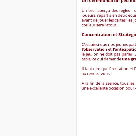
Un Cérémonial un peu in
Un bref aperçu des règles : c
joueurs, répartis en deux équi
avant de jouer les cartes, le
couleur sera l'atout.
Concentration et Stratég
C’est ainsi que nos jeunes pa
l’observation
et
l’anticipati
le jeu, on ne doit pas parler
tapis, ce qui demande
une gr
Il faut dire que l’excitation 
au rendez-vous !
A la fin de la séance, tous le
une excellente occasion pour 