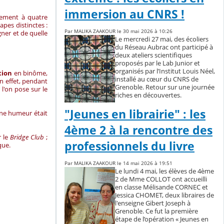
immersion au CNRS !
rement à quatre
apes distinctes :
Par MALIKA ZAAKOUR le 30 mai 2026 à 10:26
ner et de quelle
Le mercredi 27 mai, des écoliers
du Réseau Aubrac ont participé à
deux ateliers scientifiques
proposés par le Lab Junior et
organisés par l’Institut Louis Néel,
tion
en binôme,
installé au cœur du CNRS de
en effet, pendant
Grenoble. Retour sur une journée
l'on pose sur le
riches en découvertes.
"Jeunes en librairie" : les
onne humeur était
4ème 2 à la rencontre des
 le
Bridge Club
;
professionnels du livre
que.
Par MALIKA ZAAKOUR le 14 mai 2026 à 19:51
Le lundi 4 mai, les élèves de 4ème
2 de Mme COLLOT ont accueilli
en classe Mélisande CORNEC et
Jessica CHOMET, deux libraires de
l'enseigne Gibert Joseph à
Grenoble. Ce fut la première
étape de l’opération « Jeunes en