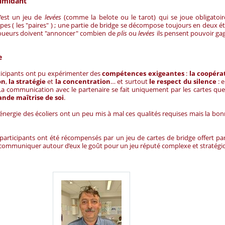
timidant
’est un jeu de
levées
(comme la belote ou le tarot) qui se joue obligatoi
pes ( les "paires" ) ; une partie de bridge se décompose toujours en deux ét
s joueurs doivent "annoncer" combien de
plis
ou
levées
ils pensent pouvoir gag
ie
rticipants ont pu expérimenter des
compétences exigeantes
:
la coopéra
on
,
la stratégie
et
la concentration
… et surtout
le respect du silence
: 
. La communication avec le partenaire se fait uniquement par les cartes que 
ande maîtrise de soi
.
et l’énergie des écoliers ont un peu mis à mal ces qualités requises mais la b
s participants ont été récompensés par un jeu de cartes de bridge offert par
communiquer autour d’eux le goût pour un jeu réputé complexe et stratégi