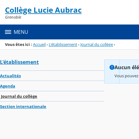
Panneau de gestion des cookies
Collège Lucie Aubrac
Menu de la rubrique
Contenu
Grenoble
MENU
Vous êtes ici :
Accueil
›
L'établissement
›
Journal du collège
›
L'établissement
Aucun élém
Actualités
Vous pouvez 
Agenda
Journal du collège
Section internationale