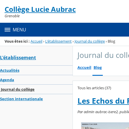
Panneau de gestion des cookies
Collège Lucie Aubrac
Menu de la rubrique
Contenu
Grenoble
MENU
Vous êtes ici :
Accueil
›
L'établissement
›
Journal du collège
›
Blog
Journal du col
L'établissement
Accueil
Blog
Actualités
Agenda
Tous les articles (37)
Journal du collège
Les Echos du 
Section internationale
Par admin aubrac-isere2, publié 